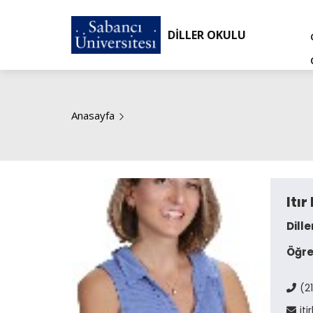
DİLLER OKULU
Anasayfa
Itı
Dill
Öğre
(2
it