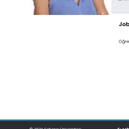
Jo
Öğre