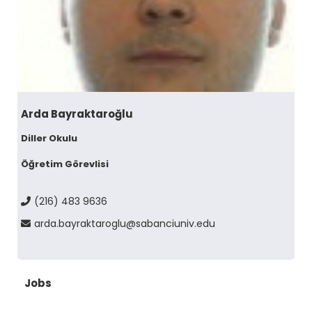
Arda Bayraktaroğlu
Diller Okulu
Öğretim Görevlisi
(216) 483 9636
arda.bayraktaroglu@sabanciuniv.edu
Jobs