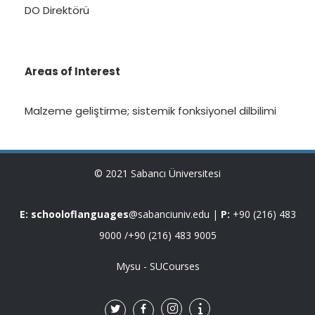
DO Direktörü
Areas of Interest
Malzeme geliştirme; sistemik fonksiyonel dilbilimi
© 2021 Sabancı Üniversitesi
E: schooloflanguages
@sabanciuniv.edu |
P:
+90 (216) 483
9000
/
+90 (216) 483 9005
Mysu
-
SUCourses